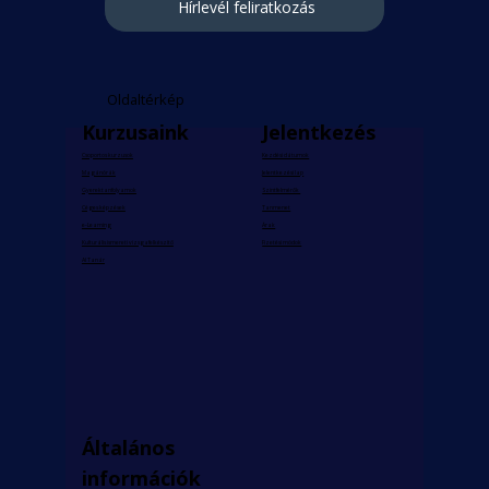
Hírlevél feliratkozás
Oldaltérkép
Kurzusaink
Jelentkezés
Csoportos kurzusok
Kezdési dátumok
Magánórák
Jelentkezési lap
Gyerektanfolyamok
Szintfelmérők
Céges képzések
Tanmenet
e-Learning
Árak
Kulturális ismereti vizsgafelkészítő
Fizetési módok
AI Tanár
Általános
információk