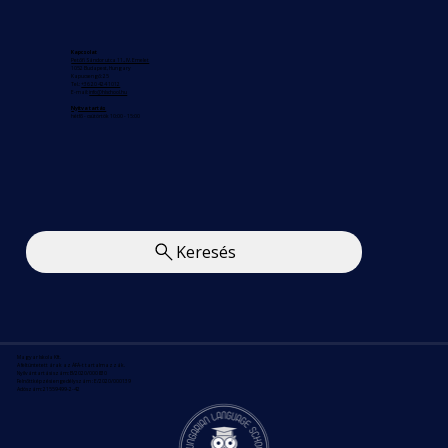
Kapcsolat
Petőfi Sándor utca 11., IV. Emelet
1052 Budapest, Hungary
Kapucsengő: 25
Tel.:
+36 20 424 1012
E-mail:
info@hlschool.hu
Nyitva tartás
hétfő - csütörtök 10:00 - 15:00
Keresés
Magyar Iskola Kft.
A feltüntetett árak az ÁFÁ-t tartalmazzák.
Nyilvántartási szám: B/2020/000830
Felnőttképzési engedélyszám : E/2020/000139
Adószám: 21559499-2-42