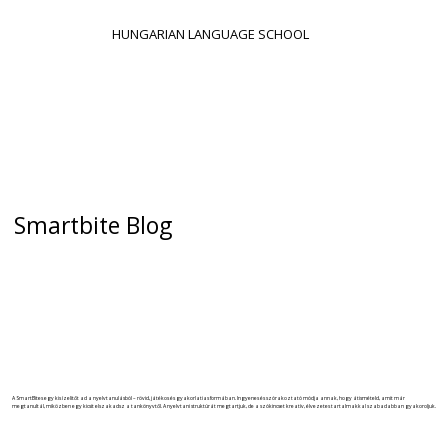
HUNGARIAN LANGUAGE SCHOOL
Smartbite Blog
A SmartBites egy kis ízelítőt ad a nyelvtanulásból – rövid, játékos és gyakorlatias formában. Ingyenes és szórakoztató módja annak, hogy átismételd, amit már
megtanultál, miközben egy kicsit elszakadsz a tankönyvtől. A nyelvtani struktúrát megtartjuk, de a szókincset kreatív, élvezetes tartalmakkal szabadabban gyakoroljuk.