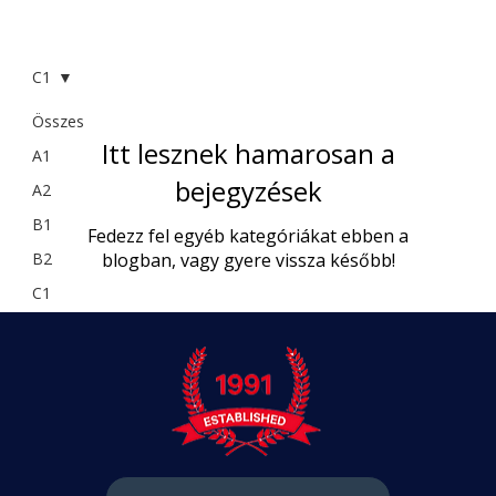
C1
Összes
Itt lesznek hamarosan a
A1
bejegyzések
A2
B1
Fedezz fel egyéb kategóriákat ebben a
B2
blogban, vagy gyere vissza később!
C1