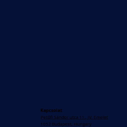
Smartbites Hungarian: Ki
nyerte meg a választást?
Kapcsolat
Petőfi Sándor utca 11., IV. Emelet
1052 Budapest, Hungary