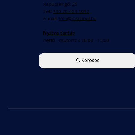
Kapucsengő: 25
Tel.:
+36 20 424 1012
E-mail:
info@hlschool.hu
Nyitva tartás
hétfő - csütörtök 10:00 - 15:00
Keresés