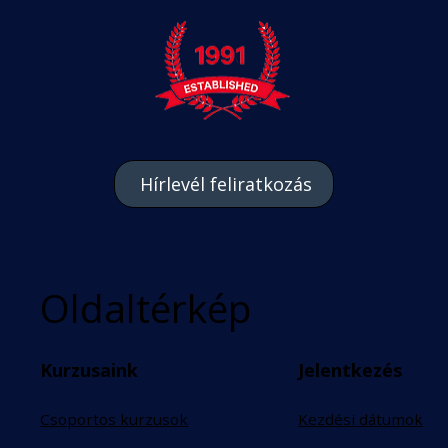
Hírlevél feliratkozás
Oldaltérkép
Kurzusaink
Jelentkezés
Csoportos kurzusok
Kezdési dátumok