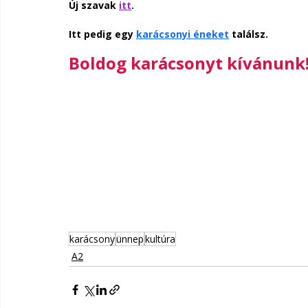
Új szavak 
itt
. 
Itt pedig egy 
karácsonyi éneket
 találsz. 
Boldog karácsonyt kívánunk
karácsony
ünnep
kultúra
A2