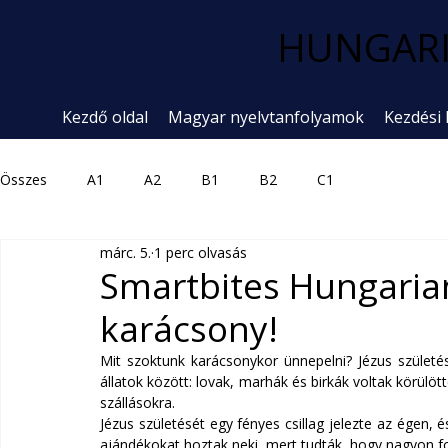
HUNGARI
Kezdő oldal
Magyar nyelvtanfolyamok
Kezdési
Összes
A1
A2
B1
B2
C1
márc. 5.
1 perc olvasás
Smartbites Hungarian
karácsony!
Mit szoktunk karácsonykor ünnepelni? Jézus születés
állatok között: lovak, marhák és birkák voltak körülö
szállásokra.
Jézus születését egy fényes csillag jelezte az égen, 
ajándékokat hoztak neki, mert tudták, hogy nagyon f