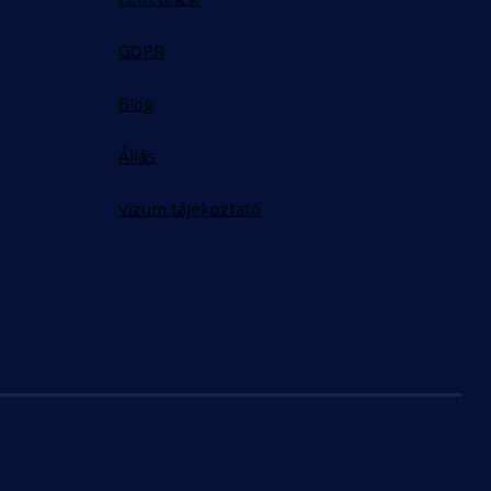
GDPR
Blog
Állás
Vízum tájékoztató