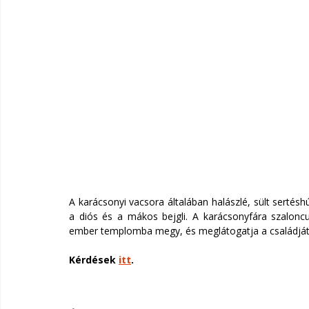
A karácsonyi vacsora általában halászlé, sült sertésh
a diós és a mákos bejgli. A karácsonyfára szaloncu
ember templomba megy, és meglátogatja a családját
Kérdések 
itt
.