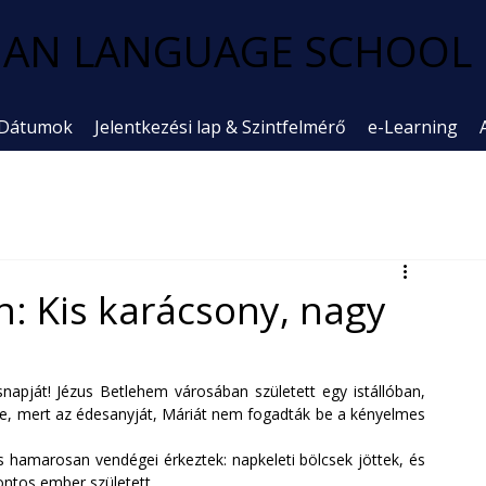
AN LANGUAGE SCHOOL
 Dátumok
Jelentkezési lap & Szintfelmérő
e-Learning
: Kis karácsony, nagy
napját! Jézus Betlehem városában született egy istállóban, 
tte, mert az édesanyját, Máriát nem fogadták be a kényelmes 
és hamarosan vendégei érkeztek: napkeleti bölcsek jöttek, és 
ontos ember született.