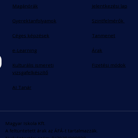
Magánórák
Jelentkezési lap
Gyerektanfolyamok
Szintfelmérők
Céges képzések
Tanmenet
e-Learning
Árak
Kulturális ismereti
Fizetési módok
vizsgafelkészítő
AI Tanár
Magyar Iskola Kft.
A feltüntetett árak az ÁFÁ-t tartalmazzák.