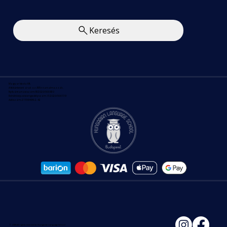
Keresés
Magyar Iskola Kft.
A feltüntetett árak az ÁFÁ-t tartalmazzák.
Nyilvántartási szám: B/2020/000830
Felnőttképzési engedélyszám : E/2020/000139
Adószám: 21559499-2-42
© 2026 All rights reserved to Hungarian Language School