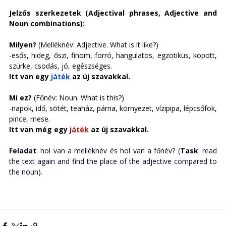
Jelzős szerkezetek (Adjectival phrases, Adjective and 
Noun combinations): 
Milyen? 
(Melléknév: Adjective. What is it like?) 
-esős, hideg, őszi, finom, forró, hangulatos, egzotikus, kopott, 
szürke, csodás, jó, egészséges. 
Itt van egy 
játék
az új szavakkal. 
Mi ez? 
(Főnév: Noun. What is this?)
-napok, idő, sötét, teaház, párna, környezet, vízipipa, lépcsőfok, 
pince, mese. 
Itt van még egy 
játék
 az új szavakkal. 
Feladat
: hol van a melléknév és hol van a főnév? (
Task
: read 
the text again and find the place of the adjective compared to 
the noun). 