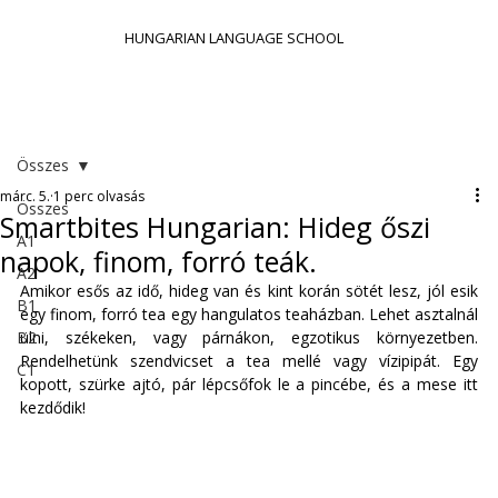
HUNGARIAN LANGUAGE SCHOOL
Összes
márc. 5.
1 perc olvasás
Összes
Smartbites Hungarian: Hideg őszi
A1
napok, finom, forró teák.
A2
Amikor esős az idő, hideg van és kint korán sötét lesz, jól esik 
B1
egy finom, forró tea egy hangulatos teaházban. Lehet asztalnál 
B2
ülni, székeken, vagy párnákon, egzotikus környezetben. 
Rendelhetünk szendvicset a tea mellé vagy vízipipát. Egy 
C1
kopott, szürke ajtó, pár lépcsőfok le a pincébe, és a mese itt 
kezdődik! 