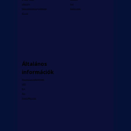
e-Learning
Árak
Kulturális ismereti vizsgafelkészítő
Fizetési módok
AI Tanár
Általános
információk
Általános Szerződési Feltételek
GDPR
Blog
Állás
Vízum tájékoztató