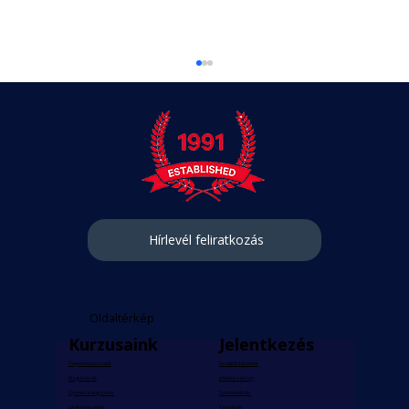
Hírlevél feliratkozás
Understanding the Hungarian
Language Learning Challenges
Oldaltérkép
Kurzusaink
Jelentkezés
Csoportos kurzusok
Kezdési dátumok
Magánórák
Jelentkezési lap
Gyerektanfolyamok
Szintfelmérők
Céges képzések
Tanmenet