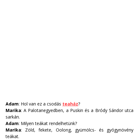
Adam
: Hol van ez a csodás 
teaház
? 
Marika
: A Palotanegyedben, a Puskin és a Bródy Sándor utca 
sarkán. 
Adam
: Milyen teákat rendelhetünk? 
Marika
: Zöld, fekete, Oolong, gyümölcs- és gyógynövény 
teákat. 