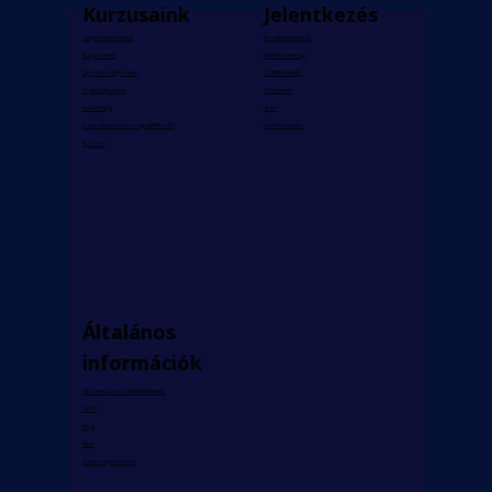
Kurzusaink
Jelentkezés
Csoportos kurzusok
Kezdési dátumok
Magánórák
Jelentkezési lap
Gyerektanfolyamok
Szintfelmérők
Céges képzések
Tanmenet
e-Learning
Árak
Kulturális ismereti vizsgafelkészítő
Fizetési módok
AI Tanár
Általános
információk
Általános Szerződési Feltételek
GDPR
Blog
Állás
Vízum tájékoztató