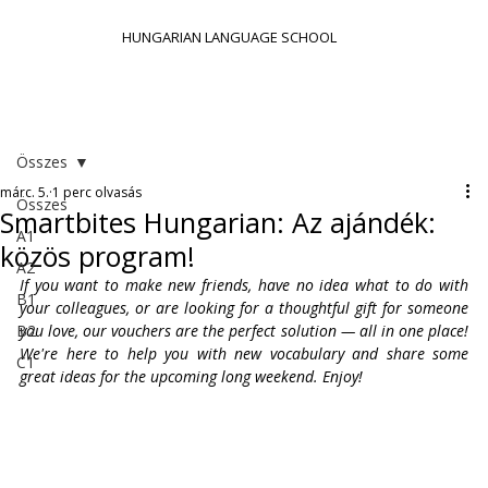
HUNGARIAN LANGUAGE SCHOOL
Összes
márc. 5.
1 perc olvasás
Összes
Smartbites Hungarian: Az ajándék:
A1
közös program!
A2
If you want to make new friends, have no idea what to do with 
B1
your colleagues, or are looking for a thoughtful gift for someone 
B2
you love, our vouchers are the perfect solution — all in one place! 
We're here to help you with new vocabulary and share some 
C1
great ideas for the upcoming long weekend. Enjoy!  