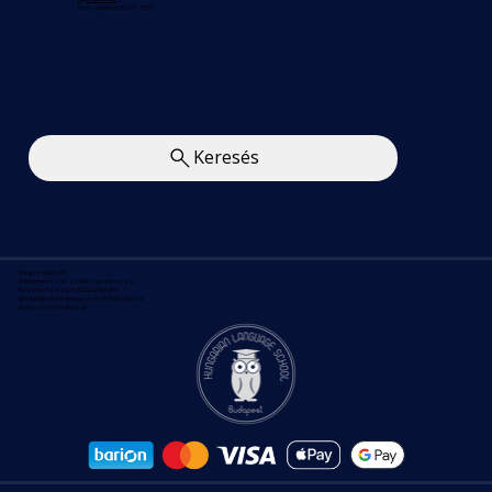
hétfő - csütörtök 10:00 - 15:00
Keresés
Magyar Iskola Kft.
A feltüntetett árak az ÁFÁ-t tartalmazzák.
Nyilvántartási szám: B/2020/000830
Felnőttképzési engedélyszám : E/2020/000139
Adószám: 21559499-2-42