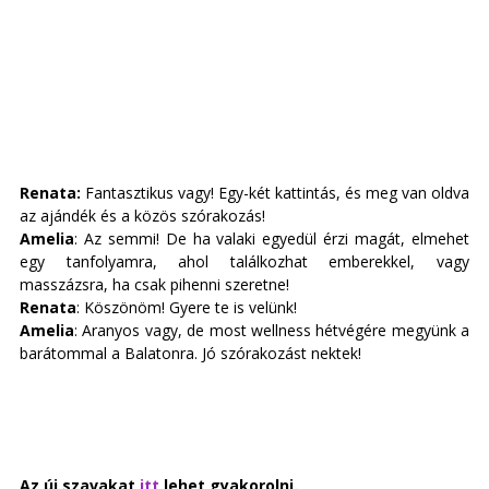
Renata:
 Fantasztikus vagy! Egy-két kattintás, és meg van oldva 
az ajándék és a közös szórakozás! 
Amelia
: Az semmi! De ha valaki egyedül érzi magát, elmehet 
egy tanfolyamra, ahol találkozhat emberekkel, vagy 
masszázsra, ha csak pihenni szeretne! 
Renata
: Köszönöm! Gyere te is velünk! 
Amelia
: Aranyos vagy, de most wellness hétvégére megyünk a 
barátommal a Balatonra. Jó szórakozást nektek!
Az új szavakat
 itt 
lehet gyakorolni. 