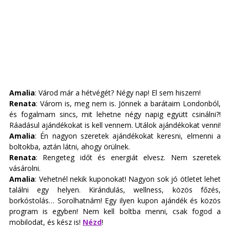
Amalia
: Várod már a hétvégét? Négy nap! El sem hiszem!
Renata
: Várom is, meg nem is. Jönnek a barátaim Londonból, 
és fogalmam sincs, mit lehetne négy napig együtt csinálni?! 
Ráadásul ajándékokat is kell vennem. Utálok ajándékokat venni!
Amalia
: Én nagyon szeretek ajándékokat keresni, elmenni a 
boltokba, aztán látni, ahogy örülnek. 
Renata
: Rengeteg időt és energiát elvesz. Nem szeretek 
vásárolni. 
Amalia
: Vehetnél nekik kuponokat! Nagyon sok jó ötletet lehet 
találni egy helyen. Kirándulás, wellness, közös főzés, 
borkóstolás… Sorolhatnám! Egy ilyen kupon ajándék és közös 
program is egyben! Nem kell boltba menni, csak fogod a 
mobilodat, és kész is! 
Nézd
!